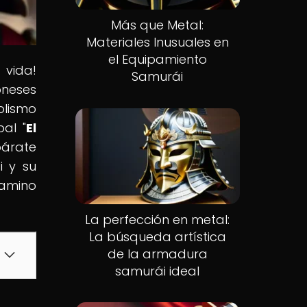
Más que Metal:
Materiales Inusuales en
el Equipamiento
 vida!
Samurái
oneses
olismo
al "
El
párate
i y su
camino
La perfección en metal:
La búsqueda artística
de la armadura
samurái ideal