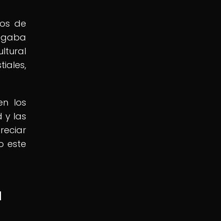
los de
regaba
ltural
iales,
en los
 y las
reciar
o este
a