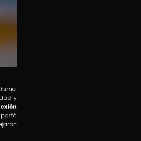
dismo.
idad y
nexión
aportó
ejaron