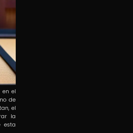
 en el
Uno de
an, el
rar la
e esta