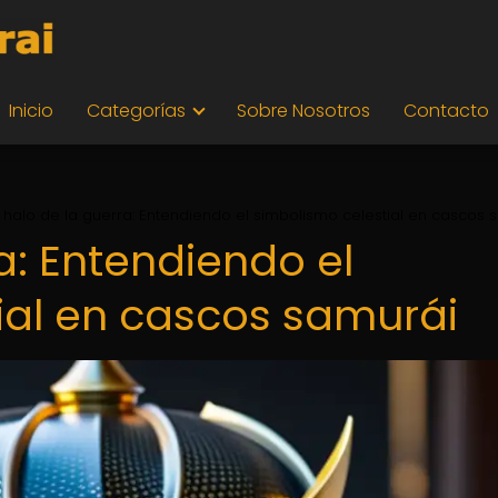
Inicio
Categorías
Sobre Nosotros
Contacto
l halo de la guerra: Entendiendo el simbolismo celestial en cascos 
ra: Entendiendo el
ial en cascos samurái