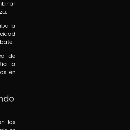
mbinar
za.
aba la
acidad
bate.
so de
tía la
las en
undo
en las