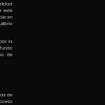
alidad
e este
ble en
librio
iar la
ofundo
so de
pas de
roceso