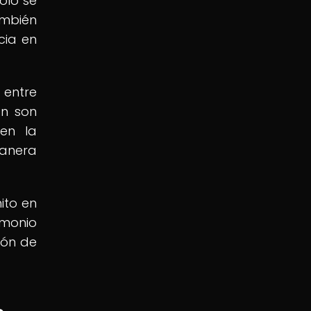
olo se
ambién
cia en
 entre
ón son
en la
manera
ito en
imonio
ión de