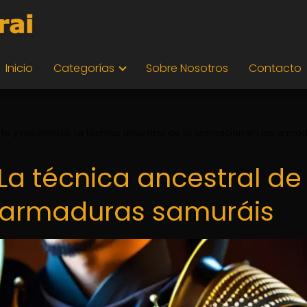
Inicio
Categorías
Sobre Nosotros
Contacto
rte y resistencia: La técnica ancestral de la laminación en las arma
 La técnica ancestral de
s armaduras samuráis