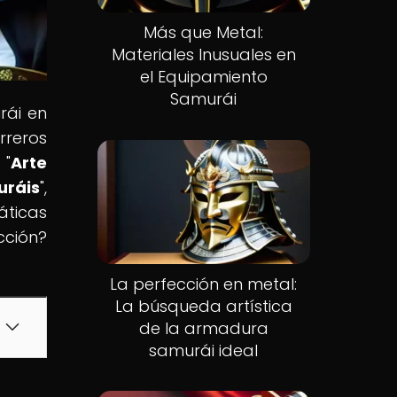
Más que Metal:
Materiales Inusuales en
el Equipamiento
Samurái
rái en
rreros
 "
Arte
uráis
",
áticas
cción?
La perfección en metal:
La búsqueda artística
de la armadura
samurái ideal