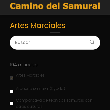
Artes Marciales
194 artículos
Artes Marciales
Arquería samurái (Kyudo)
Comparativa de técnicas samuráis con
otras culturas