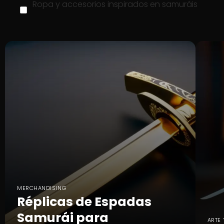
Ropa y accesorios inspirados en samuráis
MERCHANDISING
Réplicas de Espadas
Samurái para
ARTE