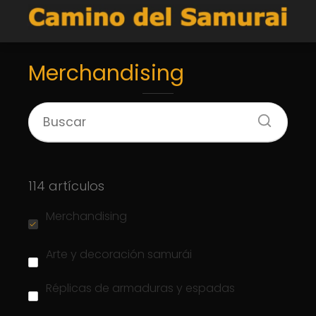
Merchandising
114 artículos
Merchandising
Arte y decoración samurái
Réplicas de armaduras y espadas