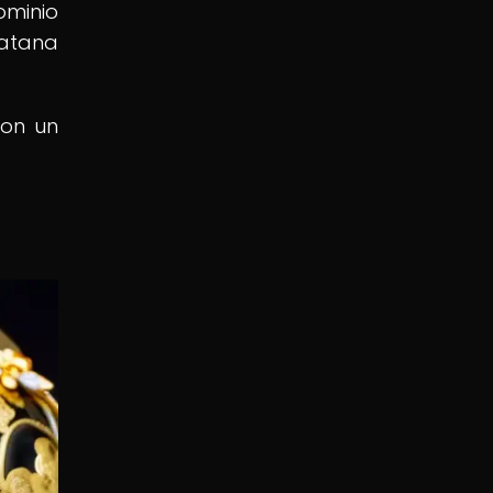
ominio
katana
ron un