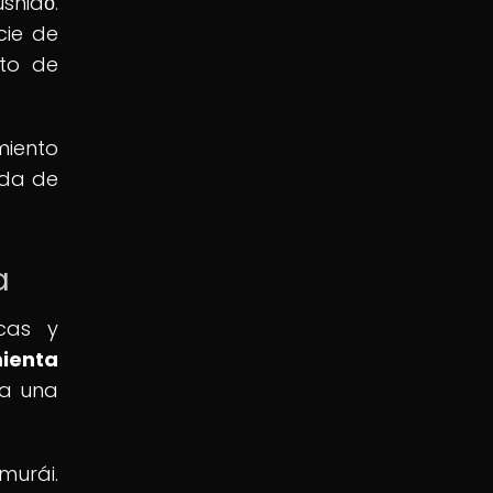
shidō.
cie de
nto de
miento
ida de
a
cas y
ienta
ra una
murái.