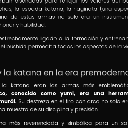
ban diseñadas para reflejar los valores del bu
lechas, la espada katana, la naginata (una espe
 una de estas armas no solo era un instrume
onor y habilidad.
 estrechamente ligado a la formación y entrena
 el bushidō permeaba todos los aspectos de la v
y la katana en la era premodern
y la katana eran las armas más emblemáti
rco, conocido como yumi, era una herram
murái.
Su destreza en el tiro con arco no solo e
 muestra de su disciplina y precisión.
rma más reverenciada y simbólica para un sa