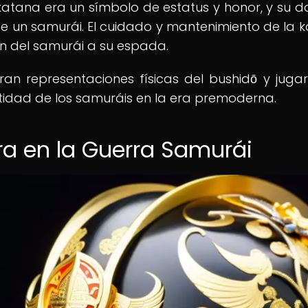
katana era un símbolo de estatus y honor, y su d
e un samurái. El cuidado y mantenimiento de la 
ón del samurái a su espada.
an representaciones físicas del bushidō y juga
ntidad de los samuráis en la era premoderna.
ora en la Guerra Samurái