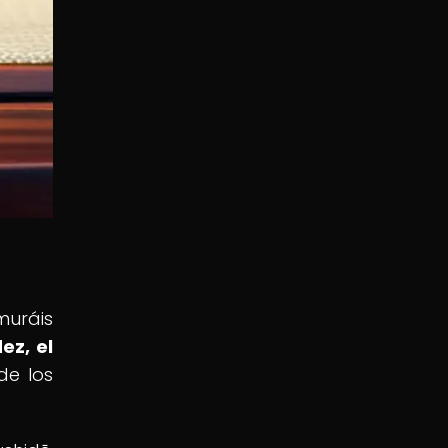
muráis
ez, el
de los