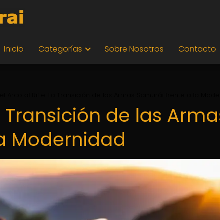
Inicio
Categorías
Sobre Nosotros
Contacto
el Arco al Rifle: La Transición de las Armas Samurái frente a la Mod
La Transición de las Arma
la Modernidad