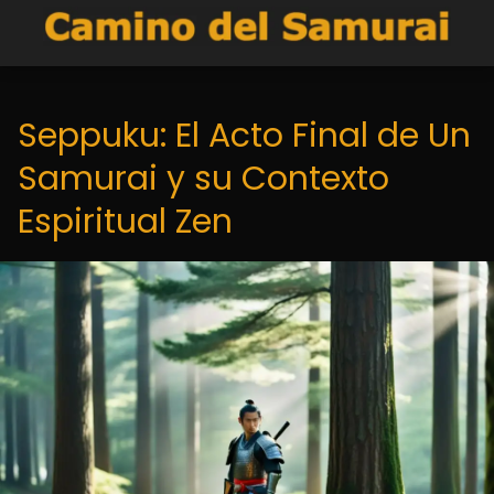
Seppuku: El Acto Final de Un
Samurai y su Contexto
Espiritual Zen