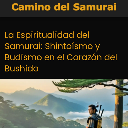
La Espiritualidad del
Samurai: Shintoísmo y
Budismo en el Corazón del
Bushido