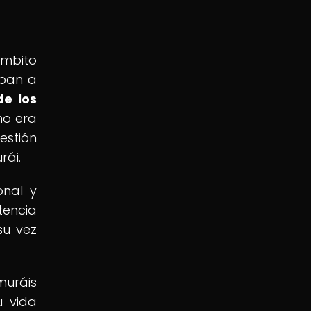
ámbito
aban a
de los
no era
estión
rái.
onal y
tencia
su vez
muráis
u vida