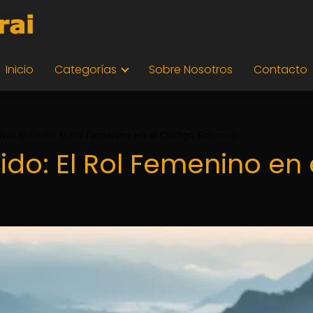
Inicio
Categorías
Sobre Nosotros
Contacto
n el Bushido: El Rol Femenino en el Código Samurai
ido: El Rol Femenino en 