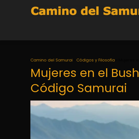
Camino del Samurai
Códigos y Filosofía
Mujeres e
Mujeres en el Bush
Código Samurai