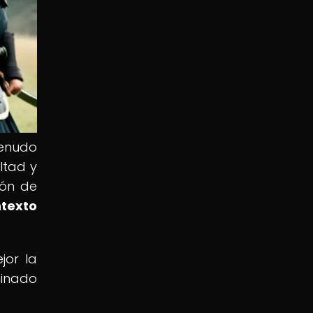
menudo
ltad y
ión de
texto
jor la
minado