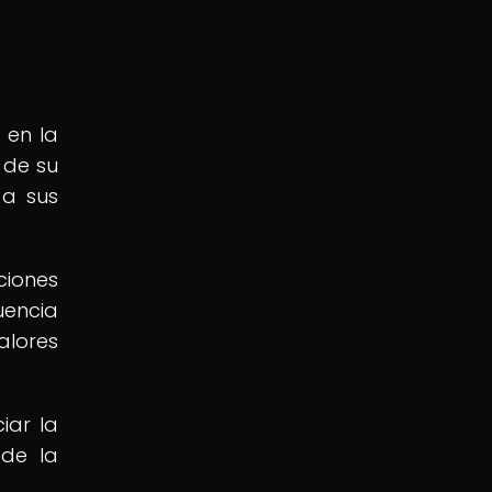
 en la
 de su
 a sus
ciones
uencia
alores
iar la
 de la