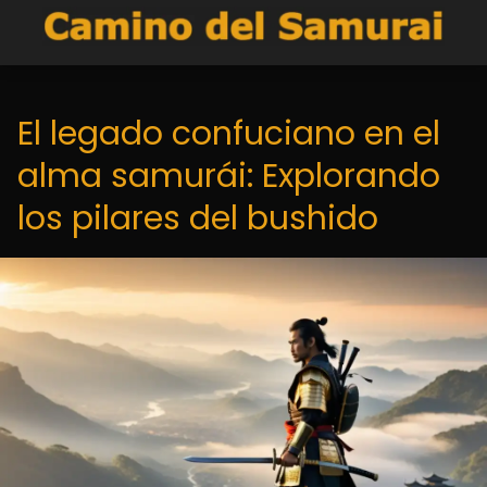
El legado confuciano en el
alma samurái: Explorando
los pilares del bushido