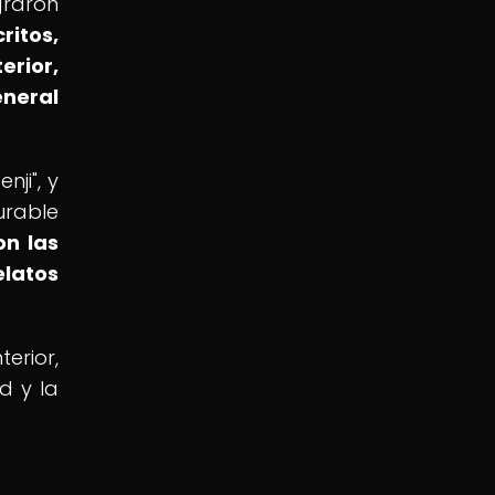
graron
ritos,
erior,
eneral
ji", y
urable
on las
elatos
erior,
d y la