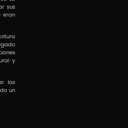
ar sus
e eran
ritura
legado
ciones
ural y
ar las
ndo un