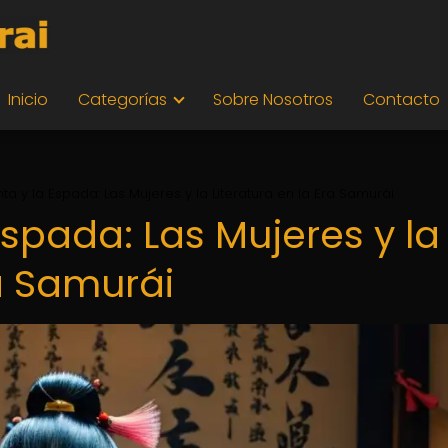
Inicio
Categorías
Sobre Nosotros
Contacto
inta y la Espada: Las Mujeres y la Literatura en la Era Samurái
 Espada: Las Mujeres y la
ra Samurái