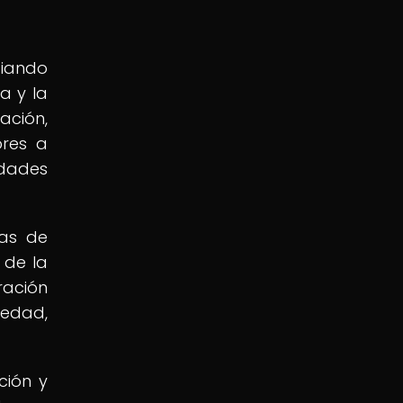
ciando
a y la
ación,
ores a
rdades
ras de
 de la
ración
iedad,
ción y