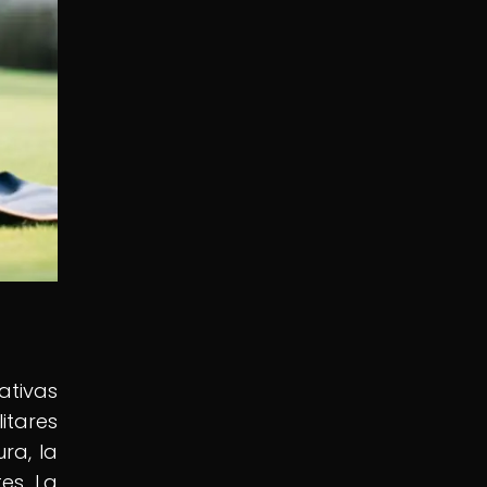
ativas
itares
ra, la
es. La