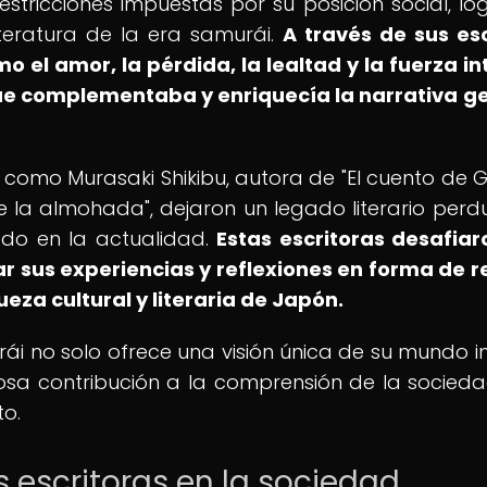
estricciones impuestas por su posición social, lo
literatura de la era samurái.
A través de sus esc
el amor, la pérdida, la lealtad y la fuerza int
ue complementaba y enriquecía la narrativa g
omo Murasaki Shikibu, autora de "El cuento de Gen
de la almohada", dejaron un legado literario perd
ado en la actualidad.
Estas escritoras desafiar
r sus experiencias y reflexiones en forma de r
eza cultural y literaria de Japón.
rái no solo ofrece una visión única de su mundo int
osa contribución a la comprensión de la socieda
to.
s escritoras en la sociedad