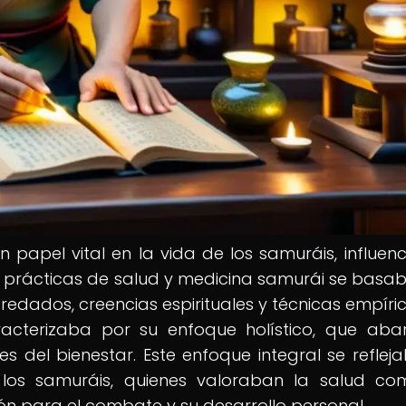
papel vital en la vida de los samuráis, influen
s prácticas de salud y medicina samurái se basa
dados, creencias espirituales y técnicas empíric
acterizaba por su enfoque holístico, que ab
les del bienestar. Este enfoque integral se reflej
 los samuráis, quienes valoraban la salud c
n para el combate y su desarrollo personal.