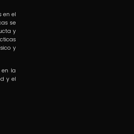
 en el
cas se
ucta y
cticas
sico y
 en la
d y el