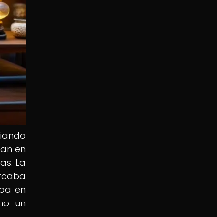
ciando
ban en
as. La
arcaba
aba en
omo un