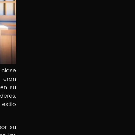
 clase
 eran
 en su
deres.
estilo
por su