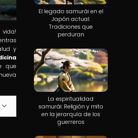
El legado samurái en el
Japón actual:
Tradiciones que
 vida!
perduran
entras
alud y
dicina
te que
 nueva
La espiritualidad
samurái: Religión y mito
en la jerarquía de los
guerreros