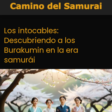
Los intocables:
Descubriendo a los
Burakumin en la era
samurái