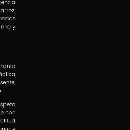
tencia
arroz,
mandas
ibrio y
 tanto
áctica
sente,
.
espeto
se con
ctitud
ento y