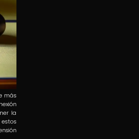
se más
nexión
ner la
 estos
ensión