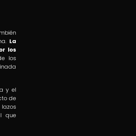
ambién
ina.
La
or los
e los
finada
a y el
cto de
 lazos
al que