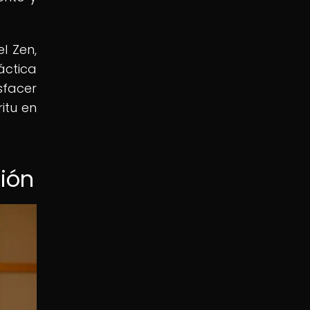
l Zen,
áctica
sfacer
itu en
ción