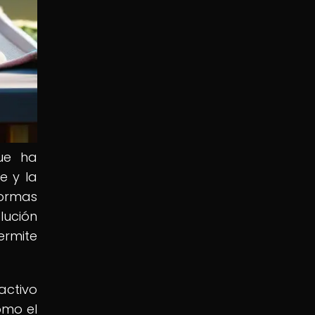
que ha
e y la
normas
lución
ermite
activo
omo el