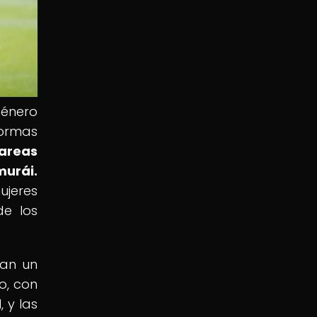
género
normas
areas
murái.
jeres
de los
ían un
o, con
 y las