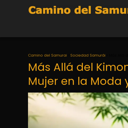
Camino del Samurai
Sociedad Samurái
Más Allá d
Más Allá del Kimon
Mujer en la Moda 