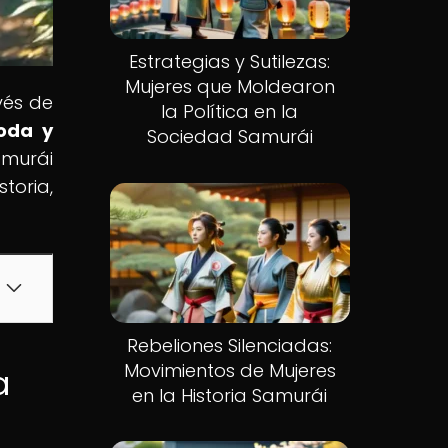
Estrategias y Sutilezas:
Mujeres que Moldearon
vés de
la Política en la
Moda y
Sociedad Samurái
amurái
toria,
Rebeliones Silenciadas:
Movimientos de Mujeres
a
en la Historia Samurái