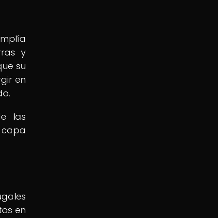
umplía
rras y
que su
gir en
do.
e las
a capa
ugales
tos en