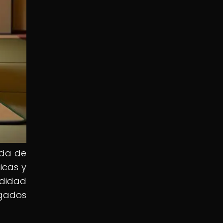
ida de
icas y
ndidad
igados