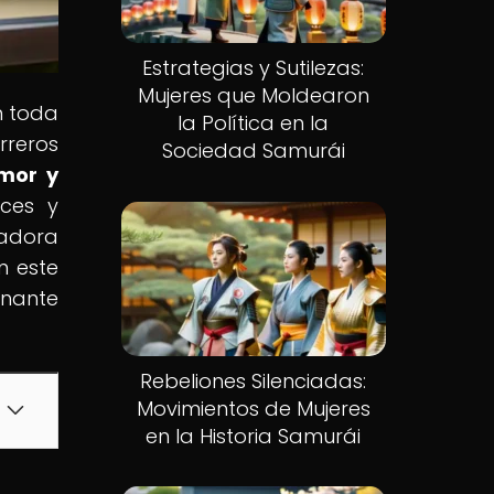
Estrategias y Sutilezas:
Mujeres que Moldearon
n toda
la Política en la
rreros
Sociedad Samurái
mor y
ices y
vadora
n este
inante
Rebeliones Silenciadas:
Movimientos de Mujeres
en la Historia Samurái