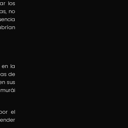
ar los
as, no
uencia
abrían
 en la
tas de
en sus
murái
por el
tender