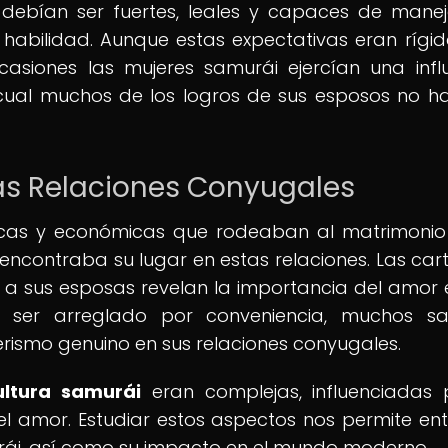
s debían ser fuertes, leales y capaces de manej
habilidad. Aunque estas expectativas eran rígid
siones las mujeres samurái ejercían una infl
a cual muchos de los logros de sus esposos no h
las Relaciones Conyugales
ticas y económicas que rodeaban al matrimonio
ncontraba su lugar en estas relaciones. Las car
a sus esposas revelan la importancia del amor 
a ser arreglado por conveniencia, muchos sa
rismo genuino en sus relaciones conyugales.
ultura samurái
eran complejas, influenciadas 
, el amor. Estudiar estos aspectos nos permite en
murái, así como su impacto en el mundo moderno.