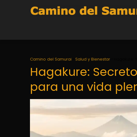
Camino del Samurai
Salud y Bienestar
Hagakure: S
Hagakure: Secretos
para una vida ple