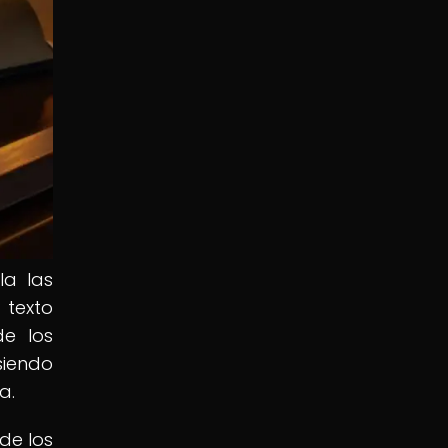
la las
 texto
de los
siendo
a.
de los