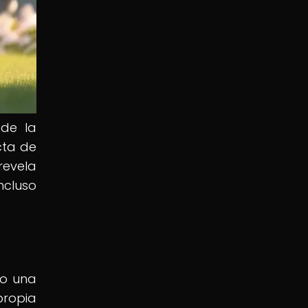
 de la
cta de
revela
ncluso
o una
propia