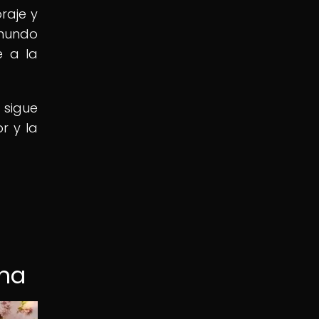
raje y
mundo
e a la
 sigue
r y la
rna