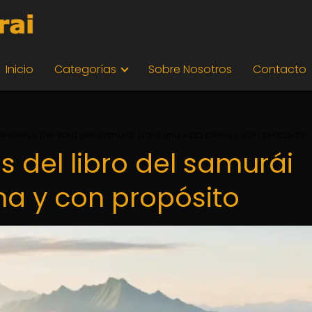
Inicio
Categorías
Sobre Nosotros
Contacto
ecretos del libro del samurái para una vida plena y con propósito
 del libro del samurái
na y con propósito