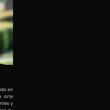
áis en
e arte
ntes y