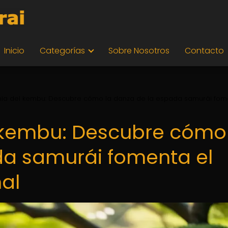
Inicio
Categorías
Sobre Nosotros
Contacto
ia del kembu: Descubre cómo la danza de la espada samurái fom
 kembu: Descubre cómo 
da samurái fomenta el
nal