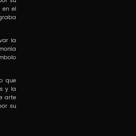
por su
 en el
egraba
var la
rmonía
ímbolo
lo que
s y la
e arte
por su