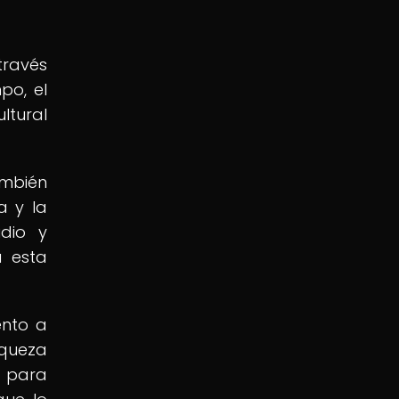
través
po, el
ltural
ambién
a y la
dio y
a esta
ento a
iqueza
a para