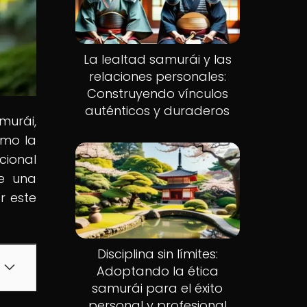
La lealtad samurái y las
relaciones personales:
Construyendo vínculos
auténticos y duraderos
murái,
ómo la
cional
de una
r este
Disciplina sin límites:
Adoptando la ética
samurái para el éxito
personal y profesional