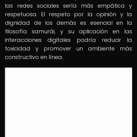
las redes sociales sería más empática y
respetuosa. El respeto por la opinión y la
dignidad de los demás es esencial en la
filosofía samurái, y su aplicación en las
interacciones digitales podría reducir la
toxicidad y promover un ambiente más
constructivo en línea.
Los samuráis consideraban que el
respeto mutuo era fundamental para
una sociedad armoniosa. En las redes
sociales, la falta de respeto puede llevar
a confrontaciones innecesarias y dañar
la reputación y la integridad de las
personas involucradas.