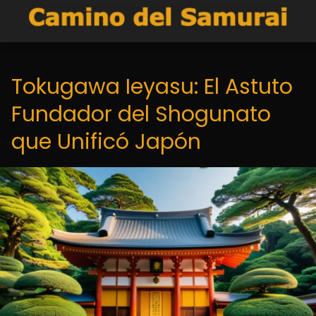
Tokugawa Ieyasu: El Astuto
Fundador del Shogunato
que Unificó Japón