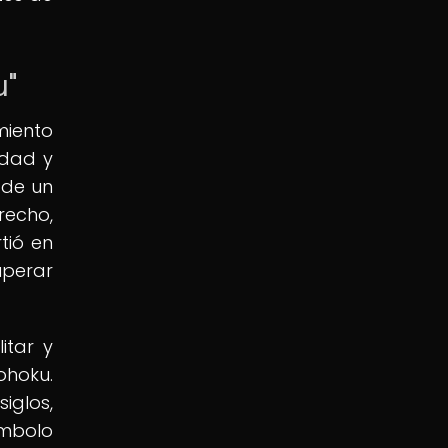
u"
miento
idad y
 de un
recho,
tió en
uperar
itar y
ohoku.
iglos,
ímbolo