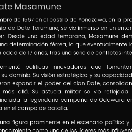
 Date Masamune
re de 1567 en el castillo de Yonezawa, en la pro
o de Date Terumune, se vio inmerso en un ento
oder. Desde una edad temprana, Masamune de
una determinación férrea, lo que eventualmente lo
 edad de 17 años, tras una serie de conflictos inte
ementó políticas innovadoras que fomentar
e su dominio. Su visión estratégica y su capacida
tieron expandir el poder del clan Date, consolida
 más allá. Su astucia militar se vio reflejada
, incluida la legendaria campaña de Odawara en
a en el campo de batalla.
 figura prominente en el escenario político y m
nocimiento como uno de los líderes más influyen