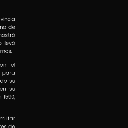
vincia
rno de
mostró
 llevó
rnos.
on el
d para
ndo su
 en su
 1590,
ilitar
tes de