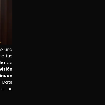
mo una
ne fue
día de
visión
tinúan
 Date
mo su