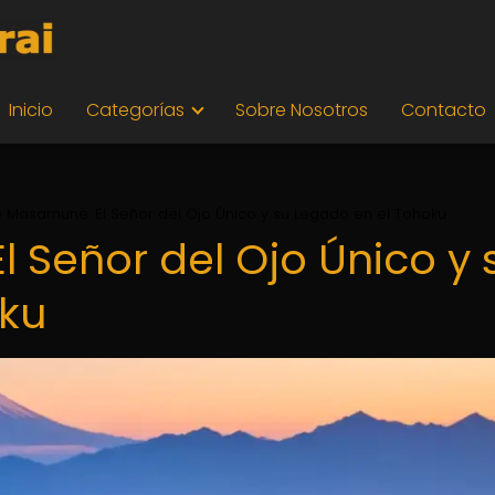
Inicio
Categorías
Sobre Nosotros
Contacto
 Masamune: El Señor del Ojo Único y su Legado en el Tohoku
 Señor del Ojo Único y 
oku