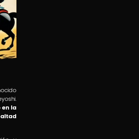
nocido
yoshi.
 en la
altad