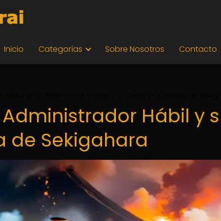
Inicio
Categorías
Sobre Nosotros
Contacto
da Mitsunari: El Administrador Hábil y su Caída en la Batalla de Seki
l Administrador Hábil y 
la de Sekigahara