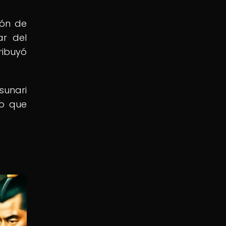
ión de
ar del
ribuyó
sunari
to que