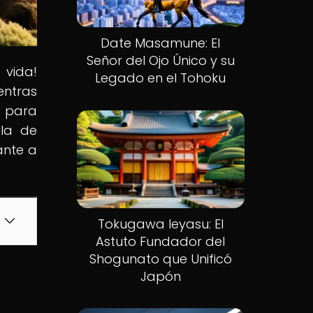
Date Masamune: El
Señor del Ojo Único y su
 vida!
Legado en el Tohoku
entras
e para
lla de
ante a
Tokugawa Ieyasu: El
Astuto Fundador del
Shogunato que Unificó
Japón