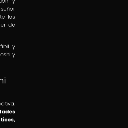
tión y
 señor
te las
der de
ábil y
oshi y
mi
ativa.
idades
icos,