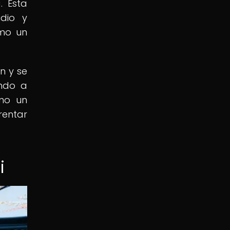
. Esta
udio y
omo un
n y se
ando a
omo un
rentar
i