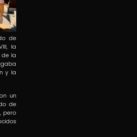
odo de
II, la
 de la
orgaba
n y la
con un
odo de
, pero
ocidos