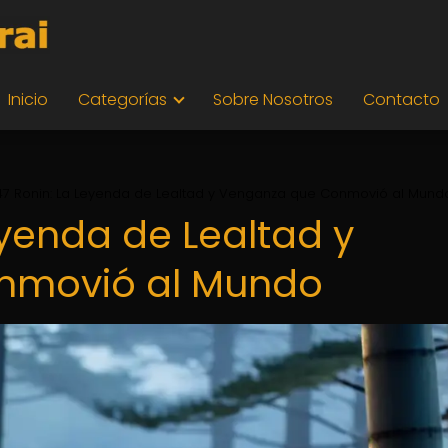
Inicio
Categorías
Sobre Nosotros
Contacto
47 Ronin: La Leyenda de Lealtad y Venganza que Conmovió al Mund
eyenda de Lealtad y
nmovió al Mundo