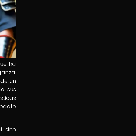
que ha
ganza.
 de un
de sus
sticas
mpacto
, sino