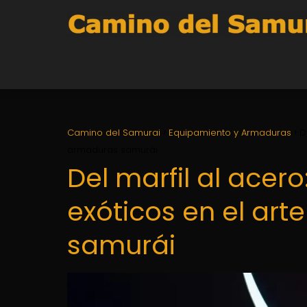
Camino del Samurai
Equipamiento y Armaduras
D
armaduras samurái
Del marfil al acero
exóticos en el art
samurái