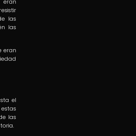
s eran
sistir
de las
én las
e eran
ciedad
sta el
 estas
de las
toria.