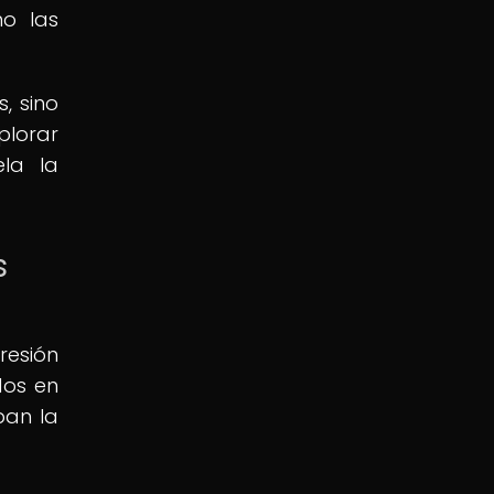
mo las
, sino
plorar
ela la
s
resión
dos en
ban la