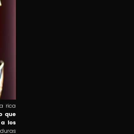
a rica
no que
a los
aduras