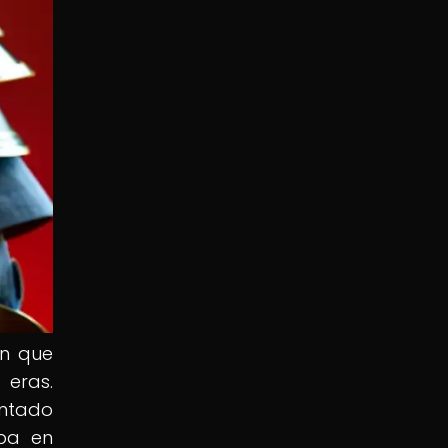
ón que
 eras.
entado
aba en