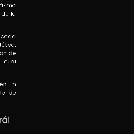
áxima
 de la
n cada
ética.
ión de
a cual
 en un
nte de
rái