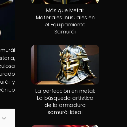
Más que Metal:
Materiales Inusuales en
el Equipamiento
Samurái
amurái
toria,
culosa
durado
urái y
cónico
La perfección en metal:
La búsqueda artística
de la armadura
samurái ideal