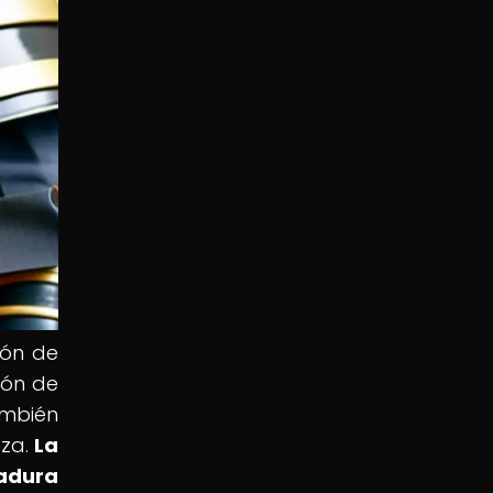
ión de
ión de
ambién
eza.
La
madura