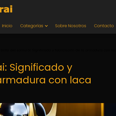
Inicio
Categorías
Sobre Nosotros
Contacto
l brillo del samurái: Significado y fabricación de la armadura con la
i: Significado y
 armadura con laca