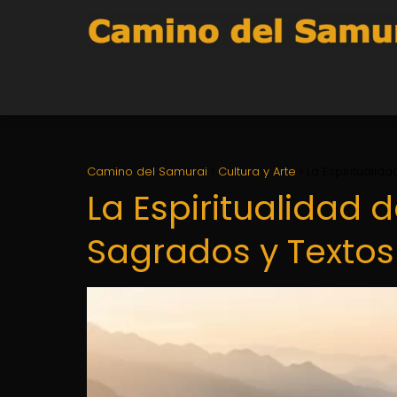
Camino del Samurai
Cultura y Arte
La Espiritualid
La Espiritualidad 
Sagrados y Textos 