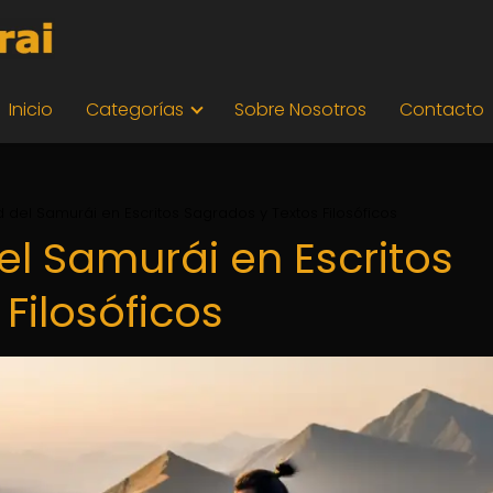
Inicio
Categorías
Sobre Nosotros
Contacto
ad del Samurái en Escritos Sagrados y Textos Filosóficos
del Samurái en Escritos
Filosóficos