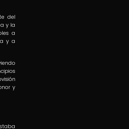
te del
a y la
oles a
da y a
viendo
cipios
visión
onor y
staba