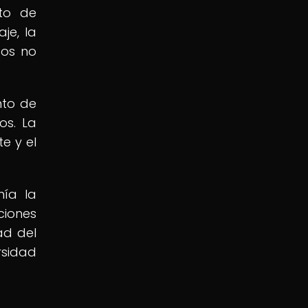
to de
je, la
dos no
nto de
os. La
e y el
nía la
ciones
ad del
rsidad