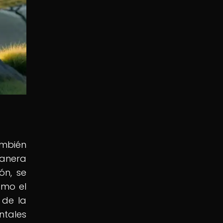
ambién
manera
ón, se
omo el
 de la
ntales