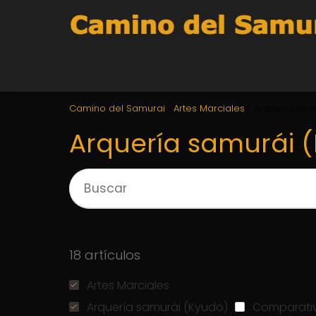
Camino del Samurai
Artes Marciales
Arquería sam
Arquería samurái 
18 artículos
Artes Marciales
Arquería samurái (Kyudo)
Comparativ