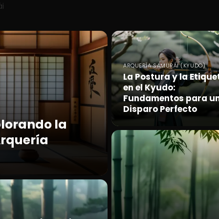
ái
ARQUERÍA SAMURÁI (KYUDO)
La Postura y la Etique
en el Kyudo:
Fundamentos para u
Disparo Perfecto
plorando la
Arquería