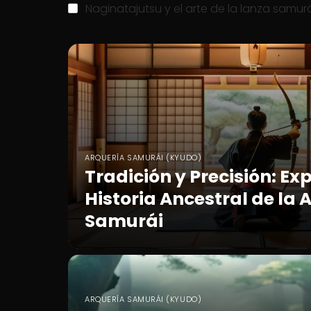
Naginatajutsu y el arte de la lanza samur
ARQUERÍA SAMURÁI (KYUDO)
Tradición y Precisión: Ex
Historia Ancestral de la 
Samurái
ARQUERÍA SAMURÁI (KYUDO)