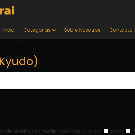
Inicio
Categorías
Sobre Nosotros
Contacto
urái (Kyudo)
(Kyudo)
a de técnicas samuráis con otras culturas
Iaido