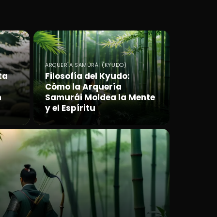
ARQUERÍA SAMURÁI (KYUDO)
ta
Filosofía del Kyudo:
Cómo la Arquería
n
Samurái Moldea la Mente
y el Espíritu