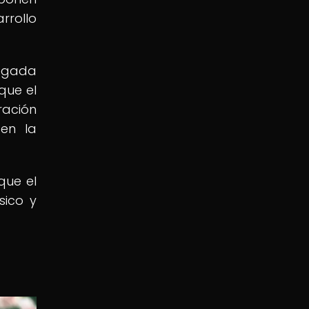
rrollo
pegada
que el
ración
 en la
que el
sico y