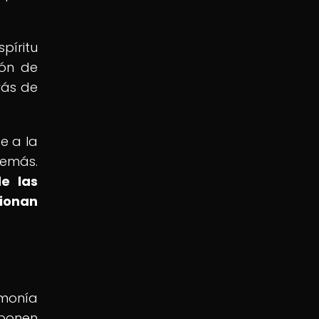
píritu
ión de
rás de
e a la
demás.
de las
cionan
rmonía
 ponen