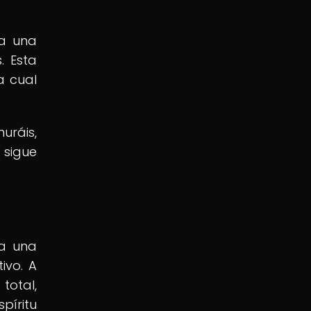
ba una
. Esta
a cual
uráis,
 sigue
ra una
ivo. A
total,
píritu