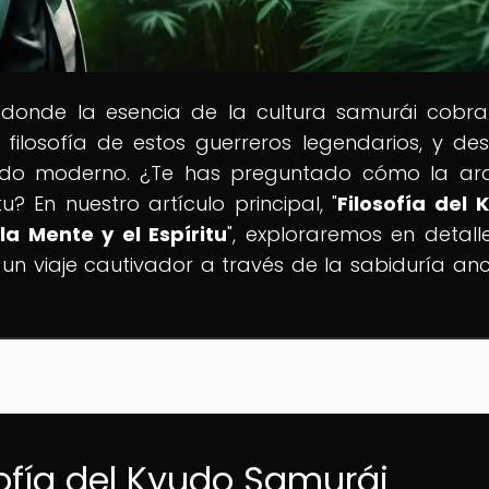
 donde la esencia de la cultura samurái cobra
a filosofía de estos guerreros legendarios, y de
do moderno. ¿Te has preguntado cómo la arq
? En nuestro artículo principal, "
Filosofía del 
a Mente y el Espíritu
", exploraremos en detall
 un viaje cautivador a través de la sabiduría anc
sofía del Kyudo Samurái