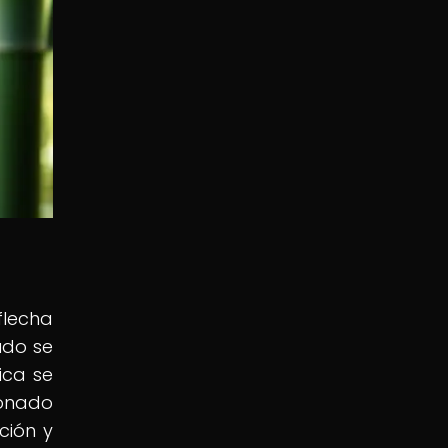
flecha
udo se
ica se
ionado
ción y