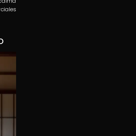
 calma
ciales
o