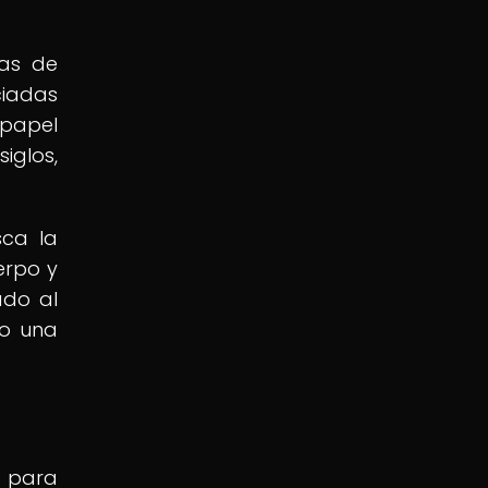
las de
ciadas
 papel
iglos,
sca la
erpo y
ado al
mo una
o para