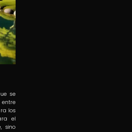
que se
 entre
ara los
ara el
, sino