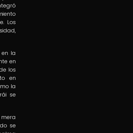
ntegró
miento
e. Los
sidad,
 en la
nte en
de los
rto en
omo la
rái se
a mera
udo se