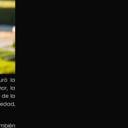
uró la
or, la
a de la
iedad,
ambién