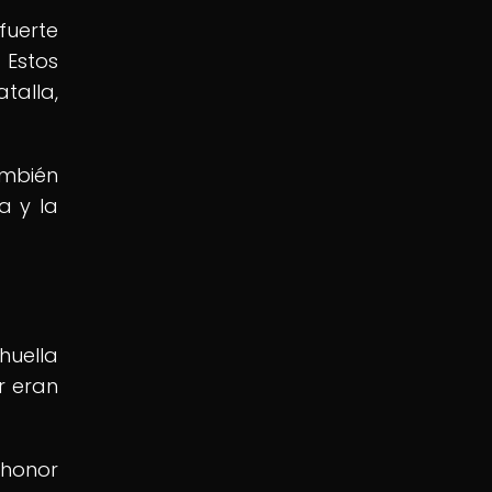
fuerte
 Estos
talla,
ambién
a y la
huella
r eran
 honor