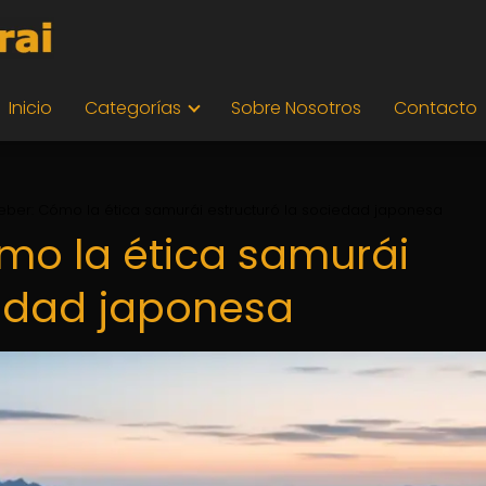
Inicio
Categorías
Sobre Nosotros
Contacto
eber: Cómo la ética samurái estructuró la sociedad japonesa
mo la ética samurái
iedad japonesa