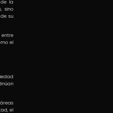
 de la
, sino
 de su
 entre
omo el
ciedad
tinúan
 áreas
ad, el