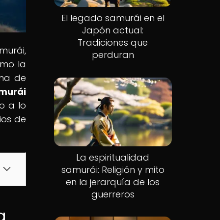
El legado samurái en el
Japón actual:
Tradiciones que
murái,
perduran
ómo la
rma de
amurái
o a lo
ios de
La espiritualidad
samurái: Religión y mito
en la jerarquía de los
guerreros
a