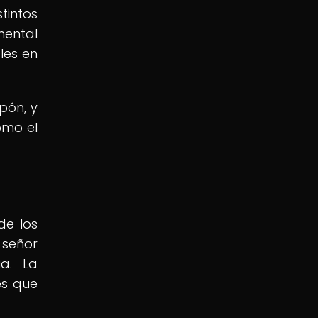
tintos
mental
les en
pón, y
omo el
de los
 señor
a. La
es que