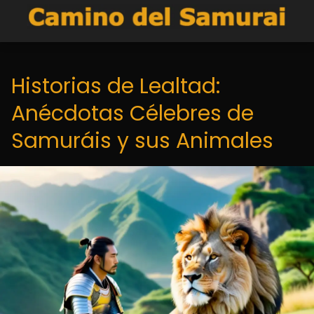
Historias de Lealtad:
Anécdotas Célebres de
Samuráis y sus Animales