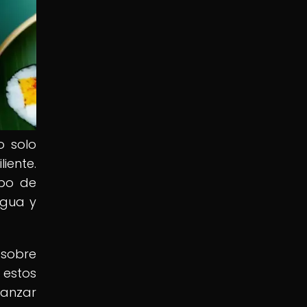
o solo
iente.
mpo de
igua y
 sobre
 estos
canzar