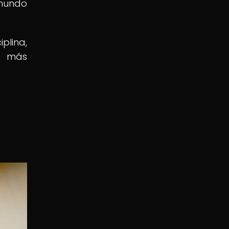
 mundo
plina,
do más