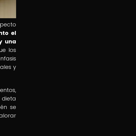
specto
nto el
y una
ue los
nfasis
ales y
entos,
 dieta
ién se
alorar