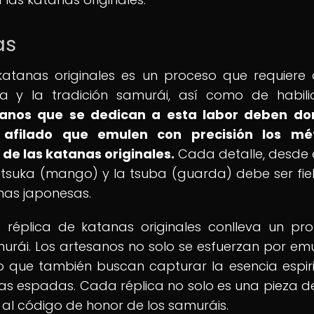
as
 katanas originales es un proceso que requiere
ia y la tradición samurái, así como de habil
sanos que se dedican a esta labor deben do
 afilado que emulen con precisión los mé
 de las katanas originales.
Cada detalle, desde e
l tsuka (mango) y la tsuba (guarda) debe ser fiel
anas japonesas.
 réplica de katanas originales conlleva un pr
amurái. Los artesanos no solo se esfuerzan por emu
ino que también buscan capturar la esencia espiri
ias espadas. Cada réplica no solo es una pieza de
y al código de honor de los samuráis.