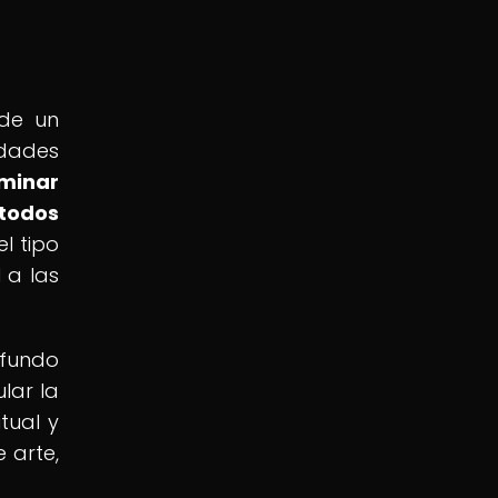
 de un
idades
minar
todos
l tipo
 a las
ofundo
lar la
tual y
 arte,