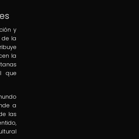
les
ción y
 de la
ribuye
cen la
atanas
l que
 mundo
ende a
de las
ntido,
ltural