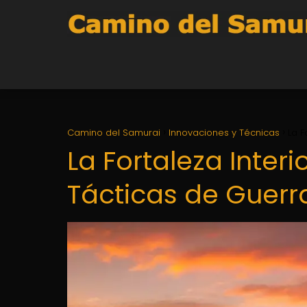
Camino del Samurai
Innovaciones y Técnicas
La F
La Fortaleza Inter
Tácticas de Guerr