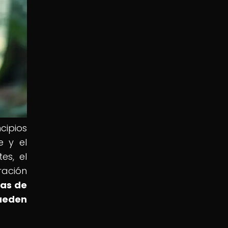
cipios
e y el
es, el
ración
cas de
ueden