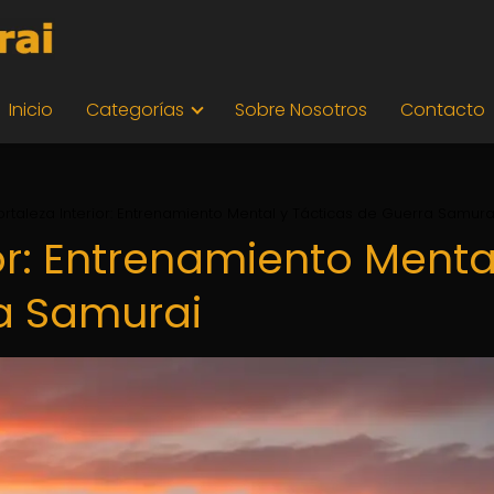
Inicio
Categorías
Sobre Nosotros
Contacto
ortaleza Interior: Entrenamiento Mental y Tácticas de Guerra Samura
ior: Entrenamiento Menta
a Samurai