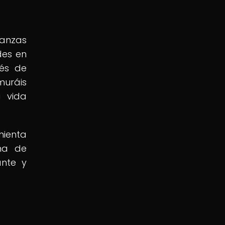
ñanzas
des en
vés de
muráis
a vida
mienta
oma de
ante y