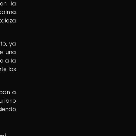
yen la
 calma
taleza
to, ya
te una
e a la
te los
aban a
librio
siendo