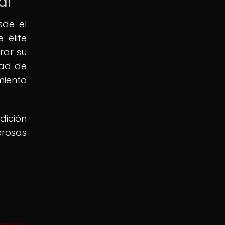
ai
sde el
 élite
rar su
dad de
miento
dición
erosas