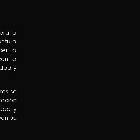
era la
uctura
cer la
con la
idad y
res se
ración
idad y
con su