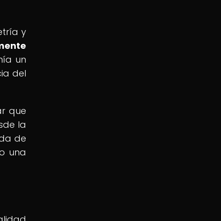
tría y
amente
nía un
ia del
ar que
sde la
eda de
mo una
alidad