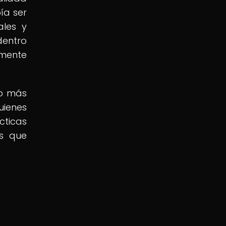
ía ser
ales y
dentro
amente
do más
uienes
cticas
is que