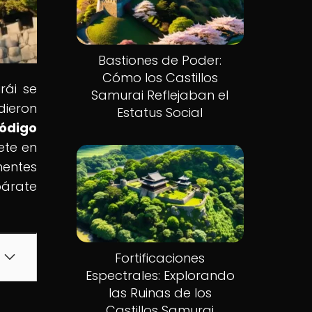
Bastiones de Poder:
Cómo los Castillos
rái se
Samurai Reflejaban el
dieron
Estatus Social
Código
ete en
nentes
párate
Fortificaciones
Espectrales: Explorando
las Ruinas de los
Castillos Samurai