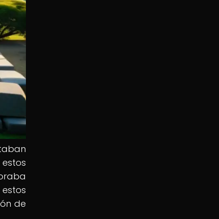
ntaban
 estos
poraba
 estos
ión de