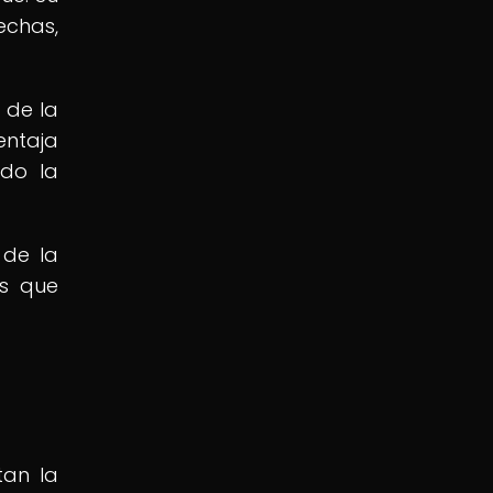
echas,
 de la
entaja
ndo la
 de la
as que
tan la