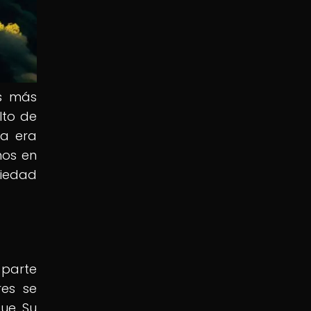
as más
lto de
la era
nos en
ciedad
 parte
res se
ue. Su