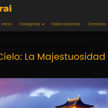
Inicio
Categorías
Sobre Nosotros
Contacto
illos Sobre el Cielo: La Majestuosidad de las Torres Tenshu
 Cielo: La Majestuosidad