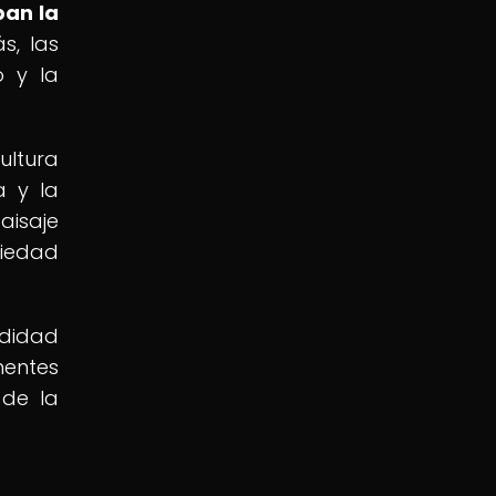
ban la
, las
o y la
ultura
a y la
aisaje
ciedad
ndidad
nentes
 de la