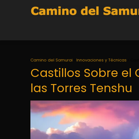
Camino del Samurai
Innovaciones y Técnicas
Cast
Castillos Sobre el
las Torres Tenshu