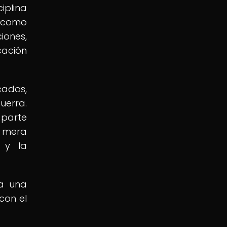
iplina
s como
iones,
cación
cados,
uerra.
 parte
a mera
 y la
ra una
con el