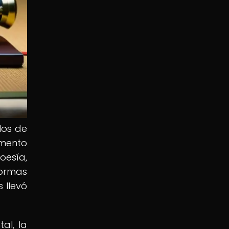
los de
omento
esía,
formas
 llevó
al, la