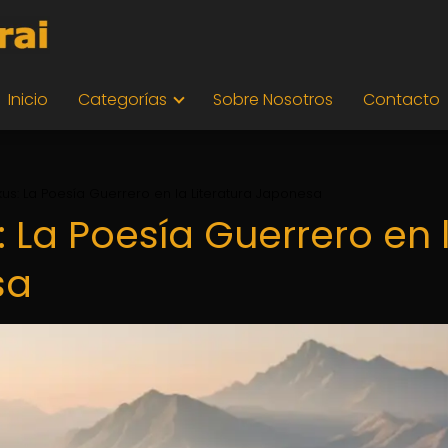
Inicio
Categorías
Sobre Nosotros
Contacto
us: La Poesía Guerrero en la Literatura Japonesa
 La Poesía Guerrero en 
sa