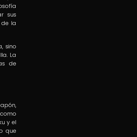
osofía
ar sus
 de la
, sino
la. La
ias de
Japón,
a como
u y el
no que