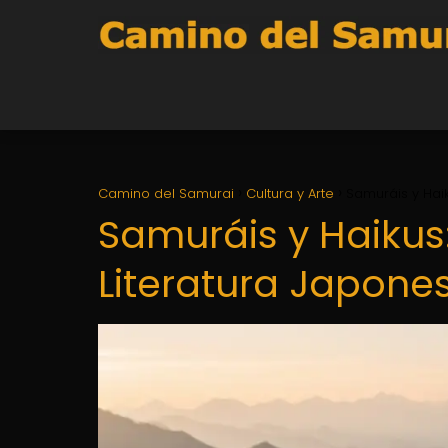
Camino del Samurai
Cultura y Arte
Samuráis y Haik
Samuráis y Haikus:
Literatura Japone