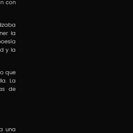
ón con
lizaba
ner la
poesía
d y la
no que
la. La
ias de
ra una