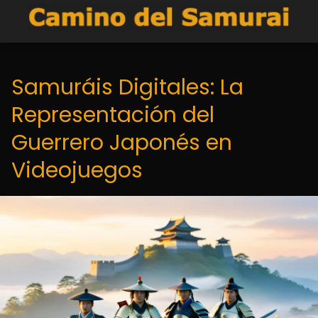
Samuráis Digitales: La
Representación del
Guerrero Japonés en
Videojuegos