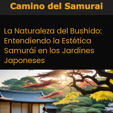
La Naturaleza del Bushido:
Entendiendo la Estética
Samurái en los Jardines
Japoneses