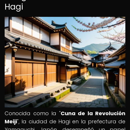
Hagi
Conocida como la "
Cuna de la Revolución
Meiji
", la ciudad de Hagi en la prefectura de
Yamaguchi, Japón, desempeñó un papel