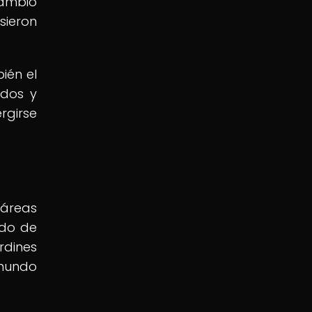
cambio
sieron
ién el
ados y
rgirse
 áreas
ado de
rdines
 mundo