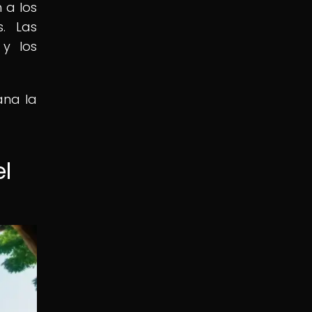
 a los
s. Las
 y los
ana la
l