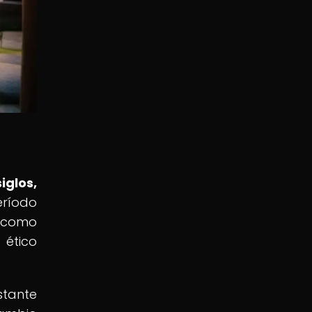
iglos,
eríodo
s como
 ético
stante