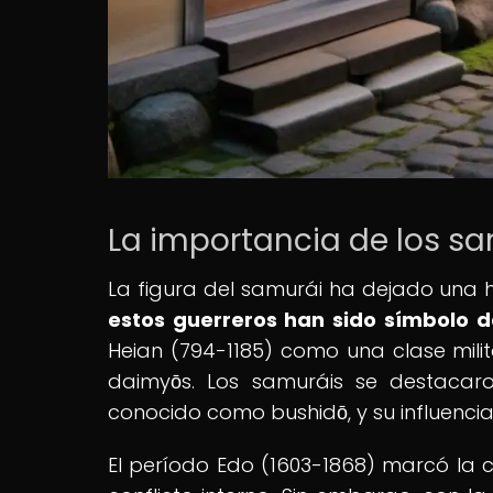
La importancia de los sa
La figura del samurái ha dejado una hu
estos guerreros han sido símbolo de
Heian (794-1185) como una clase mili
daimyōs. Los samuráis se destacar
conocido como bushidō, y su influencia 
El período Edo (1603-1868) marcó la 