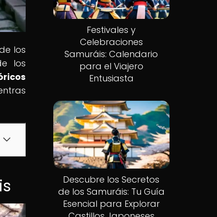
Festivales y
Celebraciones
 de los
Samuráis: Calendario
de los
para el Viajero
óricos
Entusiasta
entras
Descubre los Secretos
is
de los Samuráis: Tu Guía
Esencial para Explorar
Castillos Japoneses