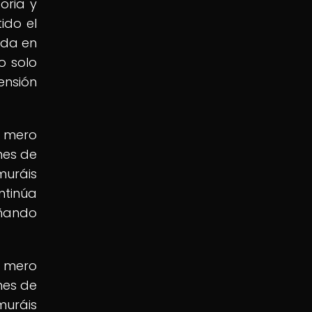
oria y
ido el
ida en
no solo
ensión
l mero
nes de
muráis
tinúa
eñando
l mero
nes de
muráis