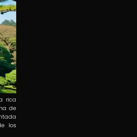
a rica
ema de
entada
e los