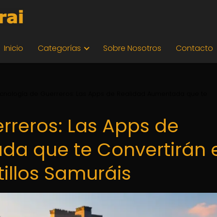
Inicio
Categorías
Sobre Nosotros
Contacto
cnología de Guerreros: Las Apps de Realidad Aumentada que te
rreros: Las Apps de
da que te Convertirán 
illos Samuráis