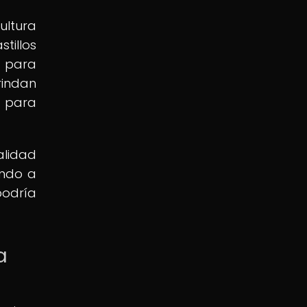
ultura
tillos
a para
rindan
s para
alidad
ando a
odría
a