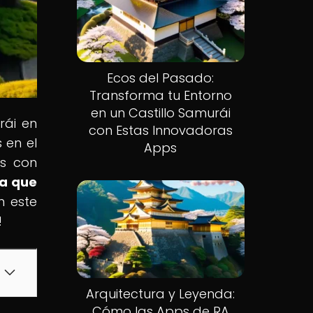
Ecos del Pasado:
Transforma tu Entorno
en un Castillo Samurái
rái en
con Estas Innovadoras
 en el
Apps
os con
da que
n este
!
Arquitectura y Leyenda:
Cómo las Apps de RA