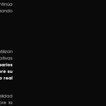
tinúa
eñando
ilizan
ativas
uarios
bre su
o real
alidad
bre la