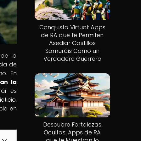
Conquista Virtual: Apps
de RA que te Permiten
Asediar Castillos
Samuráis Como un
 de la
Verdadero Guerrero
cia de
no. En
tan la
ái es
ticio.
cia en
Descubre Fortalezas
Ocultas: Apps de RA
que te Muestran lo