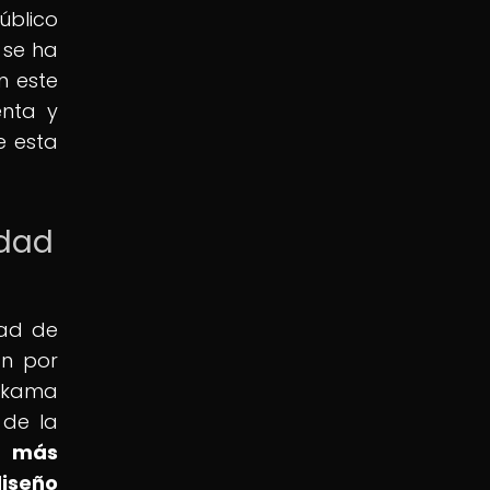
úblico
 se ha
n este
enta y
e esta
idad
dad de
an por
hakama
 de la
n más
diseño