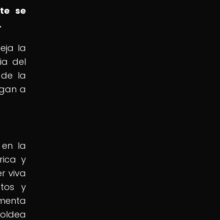
te se
.
eja la
ia del
 de la
igan a
 en la
rica y
r viva
stos y
imenta
moldea