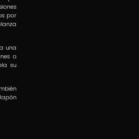
siones
os por
alanza
ra una
ones o
ela su
ambién
 Japón