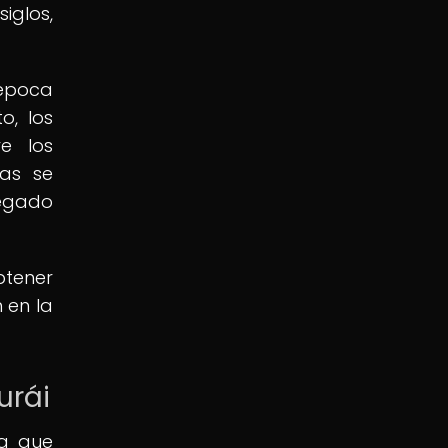
iglos,
 época
o, los
e los
nas se
legado
btener
 en la
urái
ya que