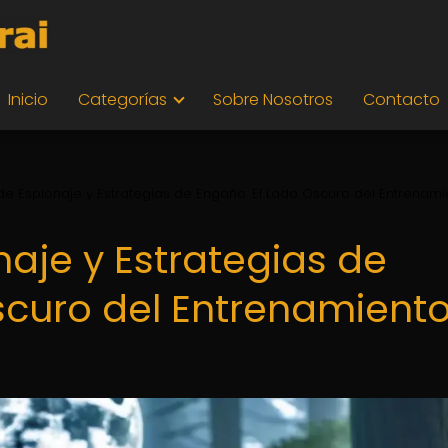
Inicio
Categorías
Sobre Nosotros
Contacto
de Espionaje y Estrategias de Engaño: El Lado Oscuro del Entrenami
aje y Estrategias de
scuro del Entrenamient