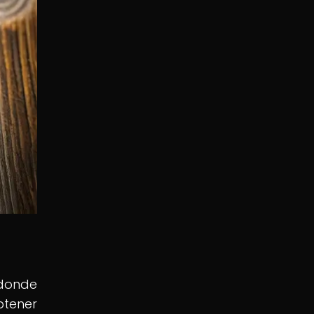
 donde
btener