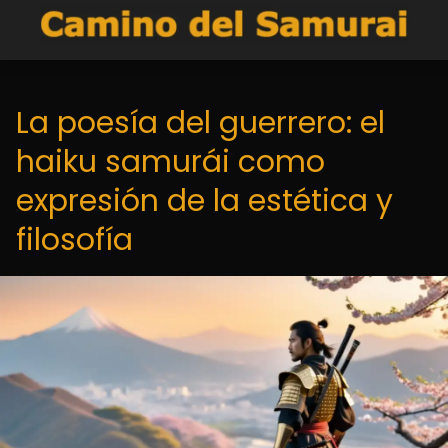
La poesía del guerrero: el
haiku samurái como
expresión de la estética y
filosofía