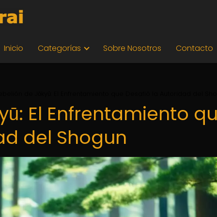
Inicio
Categorías
Sobre Nosotros
Contacto
ebelión de Jōkyū: El Enfrentamiento que Desafió la Autoridad del Sh
yū: El Enfrentamiento q
dad del Shogun