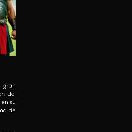
e gran
ón del
 en su
rma de