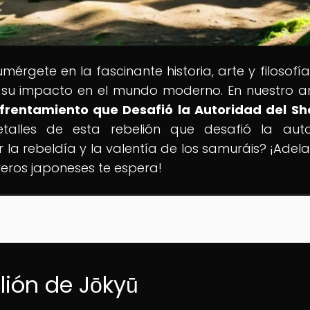
umérgete en la fascinante historia, arte y filosofí
 su impacto en el mundo moderno. En nuestro ar
Enfrentamiento que Desafió la Autoridad del S
etalles de esta rebelión que desafió la aut
r la rebeldía y la valentía de los samuráis? ¡Adelan
reros japoneses te espera!
lión de Jōkyū