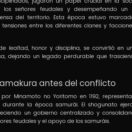
sciplinados, jugaron un papel crucial en la so
a los señores feudales y desempeñando un 
ensa del territorio. Esta época estuvo marca
y tensiones entre los diferentes clanes y faccion
e lealtad, honor y disciplina, se convirtió en un
sa, dejando un legado perdurable que trascien
amakura antes del conflicto
 por Minamoto no Yoritomo en 1192, represent
 durante la época samurái. El shogunato ejer
bleciendo un gobierno centralizado y consolida
ores feudales y el apoyo de los samuráis.