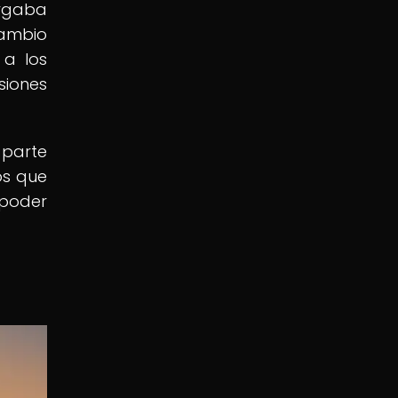
orgaba
cambio
 a los
siones
 parte
os que
 poder