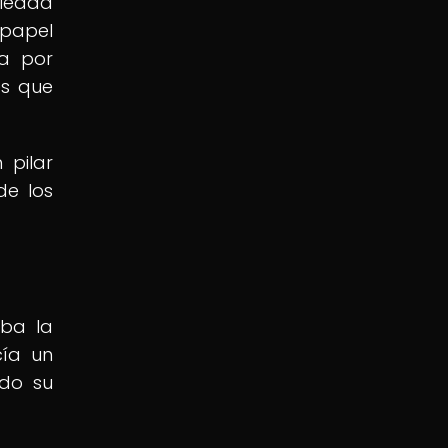
ciedad
papel
da por
es que
 pilar
de los
aba la
cía un
ndo su