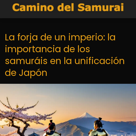
La forja de un imperio: la
importancia de los
samuráis en la unificación
de Japón