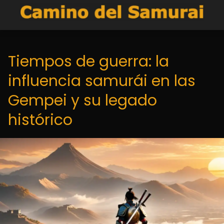
Tiempos de guerra: la
influencia samurái en las
Gempei y su legado
histórico