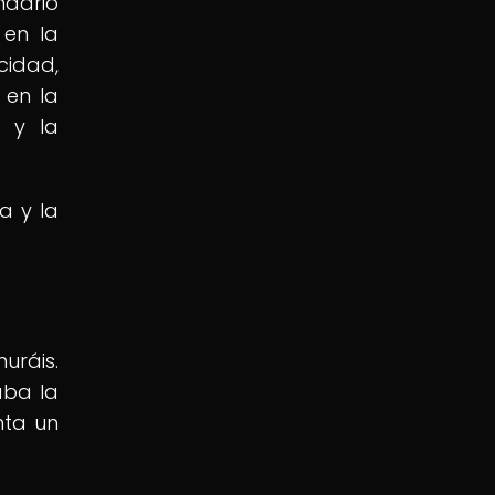
ndario
 en la
cidad,
 en la
a y la
a y la
uráis.
aba la
nta un