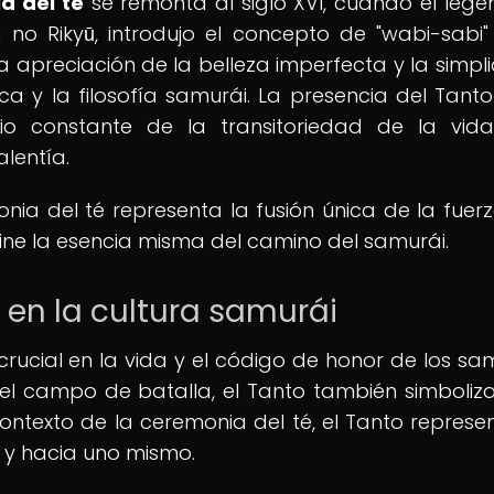
a del té
se remonta al siglo XVI, cuando el lege
no Rikyū, introdujo el concepto de "wabi-sabi"
a apreciación de la belleza imperfecta y la simpli
ca y la filosofía samurái. La presencia del Tanto
io constante de la transitoriedad de la vid
alentía.
nia del té representa la fusión única de la fuerz
fine la esencia misma del camino del samurái.
 en la cultura samurái
cial en la vida y el código de honor de los sam
el campo de batalla, el Tanto también simboliz
el contexto de la ceremonia del té, el Tanto represe
s y hacia uno mismo.