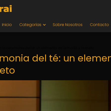
Inicio
Categorías
Sobre Nosotros
Contacto
en la ceremonia del té: un elemento de armonía y respeto
emonia del té: un eleme
eto