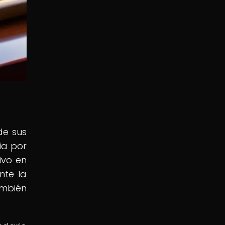
de sus
ia por
ivo en
nte la
ambién