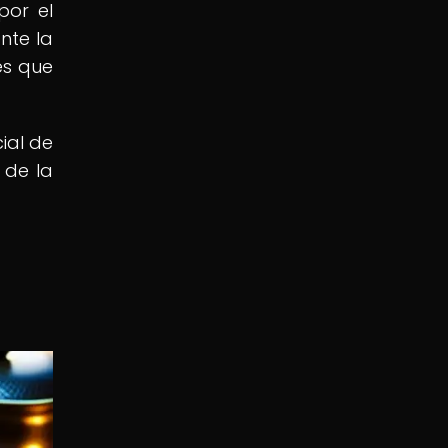
por el
nte la
es que
ial de
 de la