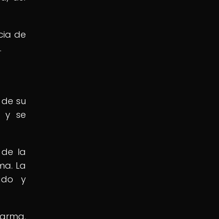
cia de
.
 de su
, y se
 de la
ma. La
ado y
 arma,