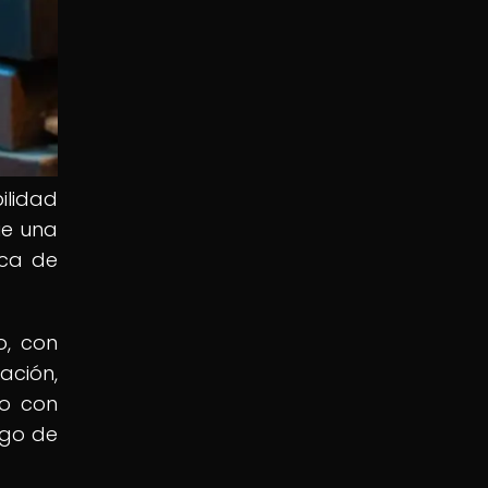
ilidad
ue una
ica de
o, con
ación,
bo con
rgo de