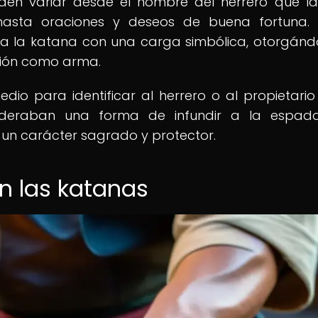
den variar desde el nombre del herrero que la 
hasta oraciones y deseos de buena fortuna.
ar a la katana con una carga simbólica, otorgánd
nción como arma.
edio para identificar al herrero o al propietario
ideraban una forma de infundir a la espad
 un carácter sagrado y protector.
en las katanas