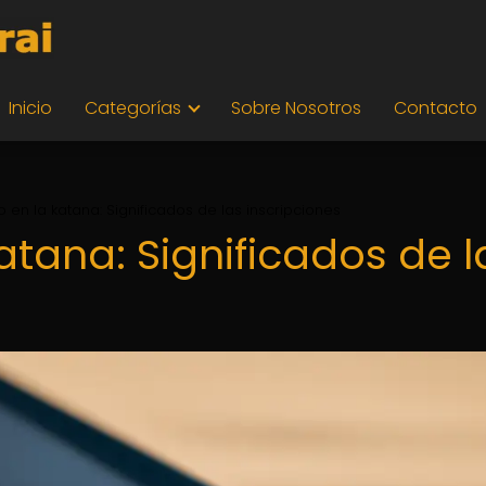
Inicio
Categorías
Sobre Nosotros
Contacto
 en la katana: Significados de las inscripciones
atana: Significados de l