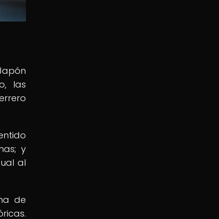
 Japón
o, las
errero
entido
nas; y
ual al
ama de
ricas.