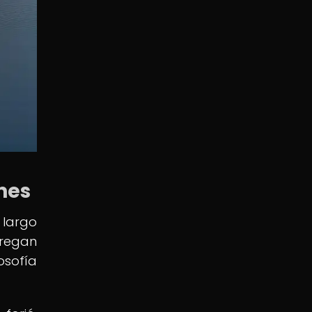
ones
 largo
gregan
osofía