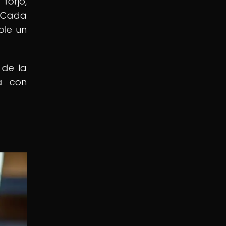
forjó,
 Cada
ole un
 de la
a con